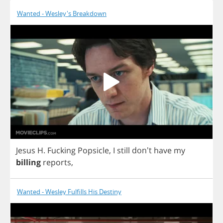
Wanted - Wesley's Breakdown
Jesus
H
.
Fucking
Popsicle
,
I
still
don't
have
my
billing
reports
,
Wanted - Wesley Fulfills His Destiny