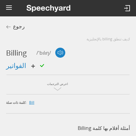
رجوع
كيف تنطق billing بالإنجليزية
Billing
/'bɪlɪŋ/
الفواتير
اعرض الترجمات
Bill
كلمة ذات صلة:
أمثلة أفلام بها كلمة Billing