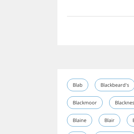
Blab
Blackbeard's
Blackmoor
Blackne
Blaine
Blair