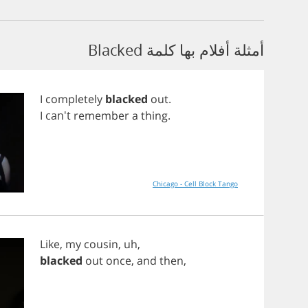
أمثلة أفلام بها كلمة Blacked
I
completely
blacked
out
.
I
can't
remember
a
thing
.
Chicago - Cell Block Tango
Like
,
my
cousin
,
uh
,
blacked
out
once
,
and
then
,