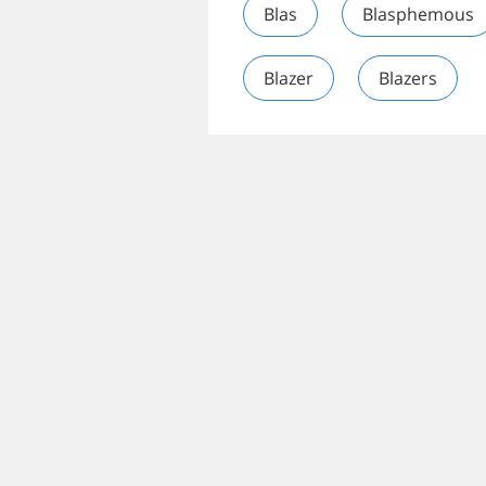
Blas
Blasphemous
Blazer
Blazers