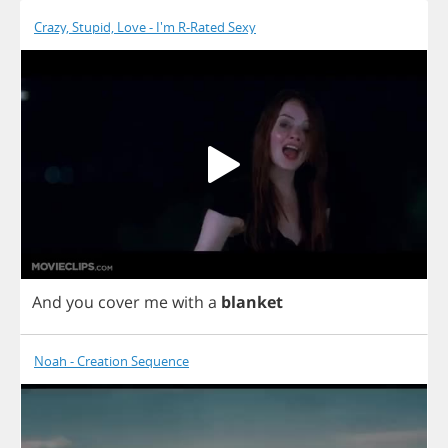
Crazy, Stupid, Love - I'm R-Rated Sexy
And
you
cover
me
with
a
blanket
Noah - Creation Sequence