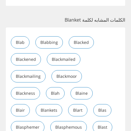
الكلمات المشابه لكلمة Blanket
Blab
Blabbing
Blacked
Blackened
Blackmailed
Blackmailing
Blackmoor
Blackness
Blah
Blaine
Blair
Blankets
Blart
Blas
Blasphemer
Blasphemous
Blast