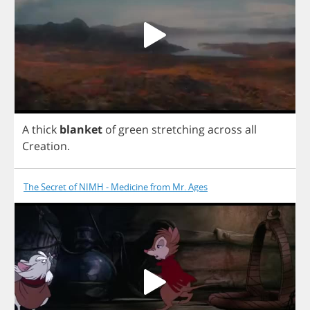
A
thick
blanket
of
green
stretching
across
all
Creation
.
The Secret of NIMH - Medicine from Mr. Ages