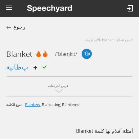
رجوع
كيف تنطق blanket بالإنجليزية
Blanket
/'blæŋkɪt/
بطانية
اعرض الترجمات
Blankets
,
Blanketing
,
Blanketed
صيغ الكلمة:
أمثلة أفلام بها كلمة Blanket