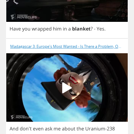
Have
you
wrapped
him
in
a
blanket
?
-
Yes
.
Madagascar 3: Europe's Most Wanted - Is There a Problem, Officer?
And
don't
even
ask
me
about
the
Uranium
-238