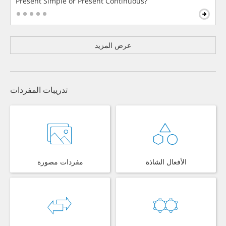
Present Simple or Present Continuous?
عرض المزيد
تدريبات المفردات
الأفعال الشاذة
مفردات مصورة