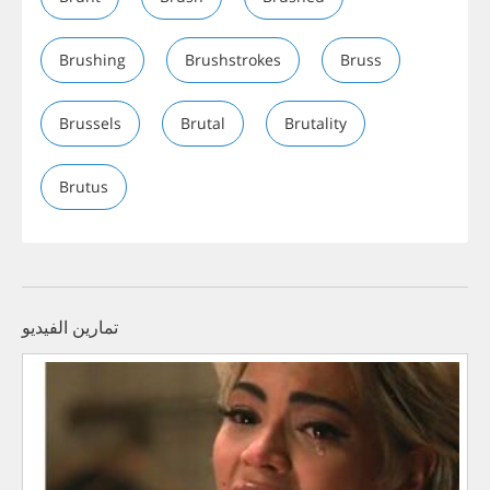
Brushing
Brushstrokes
Bruss
Brussels
Brutal
Brutality
Brutus
تمارين الفيديو