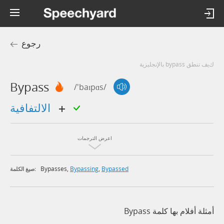
رجوع
كيف تنطق bypass بالإنجليزية
Bypass
/'baɪpɑs/
الالتفافية
اعرض الترجمات
Bypasses
,
Bypassing
,
Bypassed
صيغ الكلمة:
أمثلة أفلام بها كلمة Bypass