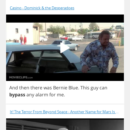
Casino - Dominick & the Desperadoes
And
then
there
was
Bernie
Blue
.
This
guy
can
bypass
any
alarm
for
me
.
It! The Terror From Beyond Space - Another Name for Mars Is Death