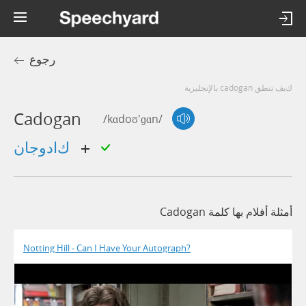
رجوع
كيف تنطق cadogan بالإنجليزية
Cadogan
/kɑdoʊ'ɡɑn/
كادوجان
أمثلة أفلام بها كلمة Cadogan
Notting Hill - Can I Have Your Autograph?