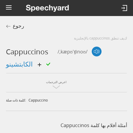
رجوع
كيف تنطق cappuccinos بالإنجليزية
Cappuccinos
/,kæpʊ'ʧinoʊ/
الكابتشينو
اعرض الترجمات
Cappuccino
كلمة ذات صلة:
أمثلة أفلام بها كلمة Cappuccinos