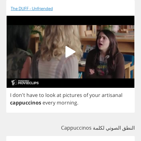
The DUFF - Unfriended
I
don't
have
to
look
at
pictures
of
your
artisanal
cappuccinos
every
morning
.
النطق الصوتي لكلمة Cappuccinos