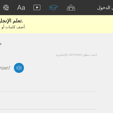
الدخول
تعلم الإنجليزية الحقيقية من الأفلام والكتب.
أضف كلمات أو عبارات للتعلم والتدريب مع متعلمين آخرين.
e
كيف تنطق carnivore بالإنجليزية
voʊr/