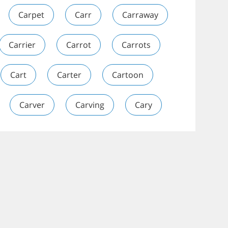
Carpet
Carr
Carraway
Carrier
Carrot
Carrots
Cart
Carter
Cartoon
Carver
Carving
Cary