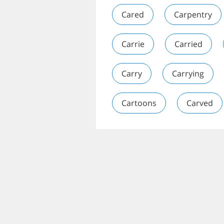
Cared
Carpentry
Carrie
Carried
Carry
Carrying
Cartoons
Carved