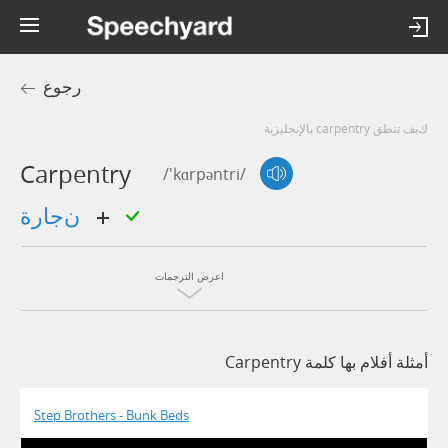
رجوع
كيف تنطق carpentry بالإنجليزية
Carpentry
/'kɑrpəntri/
نجارة
اعرض الترجمات
أمثلة أفلام بها كلمة Carpentry
Step Brothers - Bunk Beds