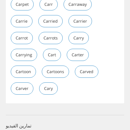
Carpet
Carr
Carraway
Carrie
Carried
Carrier
Carrot
Carrots
Carry
Carrying
Cart
Carter
Cartoon
Cartoons
Carved
Carver
Cary
تمارين الفيديو