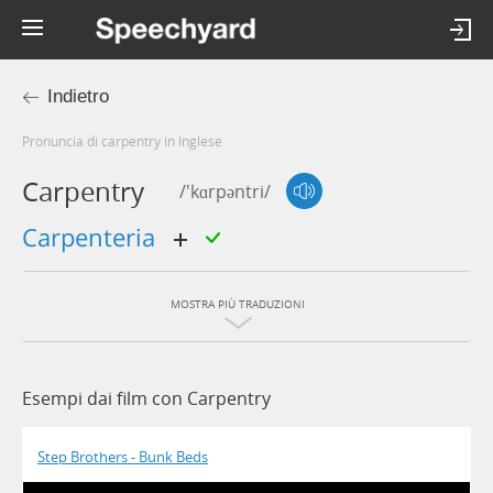
Indietro
Pronuncia di carpentry in Inglese
Carpentry
/'kɑrpəntri/
carpenteria
MOSTRA PIÙ TRADUZIONI
Esempi dai film con Carpentry
Step Brothers - Bunk Beds