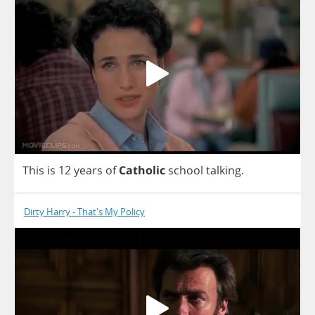
This
is
12
years
of
Catholic
school
talking
.
Dirty Harry - That's My Policy