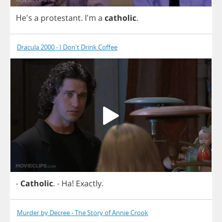
He's
a
protestant
.
I'm
a
catholic
.
Dracula 2000 - I Don't Drink Coffee
-
Catholic
.
-
Ha
!
Exactly
.
Murder by Decree - The Story of Annie Crook