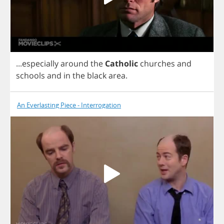
...
especially
around
the
Catholic
churches
and
schools
and
in
the
black
area
.
An Everlasting Piece - Interrogation