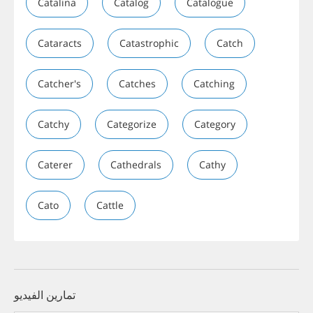
Catalina
Catalog
Catalogue
Cataracts
Catastrophic
Catch
Catcher's
Catches
Catching
Catchy
Categorize
Category
Caterer
Cathedrals
Cathy
Cato
Cattle
تمارين الفيديو