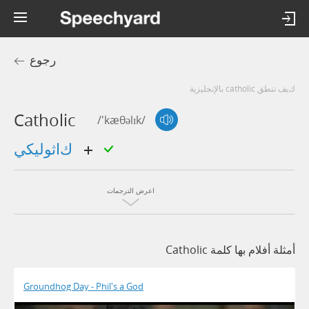
رجوع
كيف تنطق catholic بالإنجليزية
Catholic
/'kæθəlɪk/
كاثوليكي
اعرض الترجمات
أمثلة أفلام بها كلمة Catholic
Groundhog Day - Phil's a God