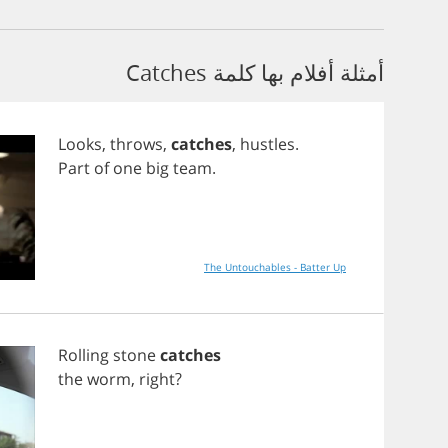
أمثلة أفلام بها كلمة Catches
Looks
,
throws
,
catches
,
hustles
.
Part
of
one
big
team
.
The Untouchables - Batter Up
Rolling
stone
catches
the
worm
,
right
?