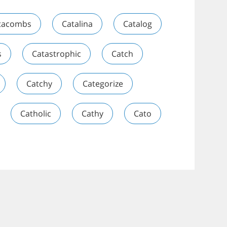
tacombs
Catalina
Catalog
s
Catastrophic
Catch
Catchy
Categorize
Catholic
Cathy
Cato