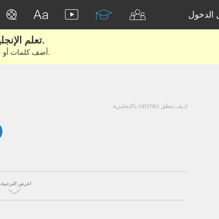
الدخول
تعلم الإنجليزية الحقيقية من الأفلام والكتب.
أضف كلمات أو عبارات للتعلم والتدريب مع متعلمين آخرين.
كيف تنطق catches بالإنجليزية
اعرض الترجمات