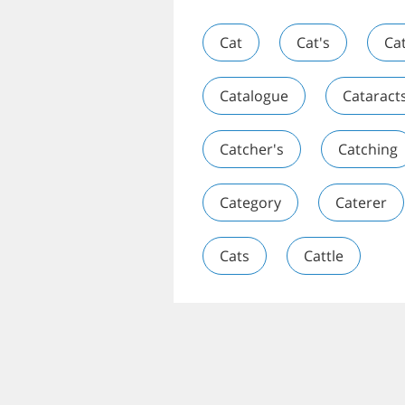
Cat
Cat's
Ca
Catalogue
Cataract
Catcher's
Catching
Category
Caterer
Cats
Cattle