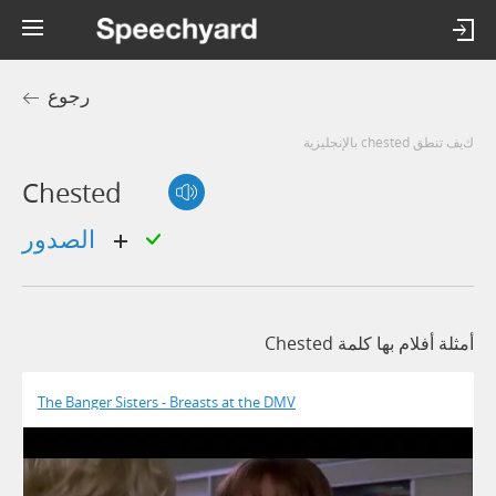
رجوع
كيف تنطق chested بالإنجليزية
Chested
الصدور
أمثلة أفلام بها كلمة Chested
The Banger Sisters - Breasts at the DMV