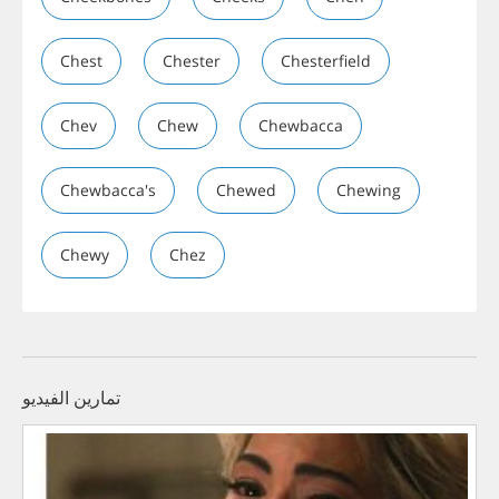
Chest
Chester
Chesterfield
Chev
Chew
Chewbacca
Chewbacca's
Chewed
Chewing
Chewy
Chez
تمارين الفيديو