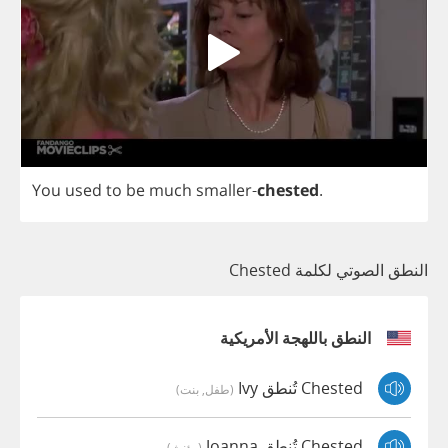
You
used
to
be
much
smaller
-
chested
.
النطق الصوتي لكلمة Chested
النطق باللهجة الأمريكية
Chested تُنطق Ivy
(طفل, بنت)
Chested تُنطق Joanna
(مؤنث)