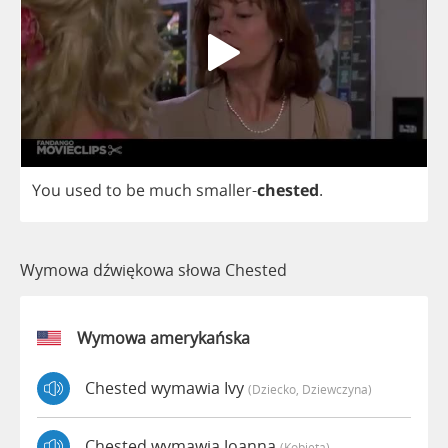
You
used
to
be
much
smaller
-
chested
.
Wymowa dźwiękowa słowa Chested
Wymowa amerykańska
Chested wymawia Ivy
(dziecko, Dziewczyna)
Chested wymawia Joanna
(kobieta)