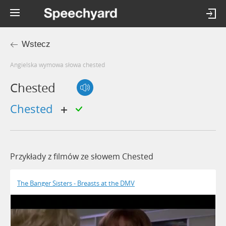
Wstecz
Angielska wymowa słowa chested
Chested
chested
Przykłady z filmów ze słowem Chested
The Banger Sisters - Breasts at the DMV