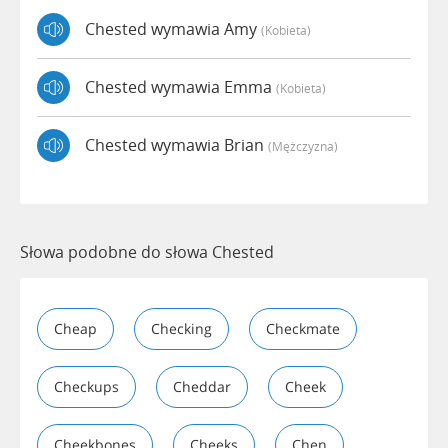
Chested wymawia Amy
(kobieta)
Chested wymawia Emma
(kobieta)
Chested wymawia Brian
(mężczyzna)
Słowa podobne do słowa Chested
Cheap
Checking
Checkmate
Checkups
Cheddar
Cheek
Cheekbones
Cheeks
Chen