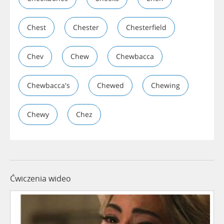
Chest
Chester
Chesterfield
Chev
Chew
Chewbacca
Chewbacca's
Chewed
Chewing
Chewy
Chez
Ćwiczenia wideo