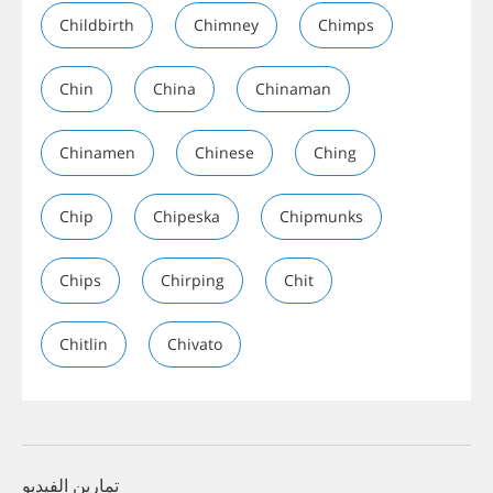
Childbirth
Chimney
Chimps
Chin
China
Chinaman
Chinamen
Chinese
Ching
Chip
Chipeska
Chipmunks
Chips
Chirping
Chit
Chitlin
Chivato
تمارين الفيديو