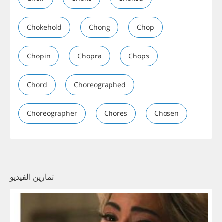
Chokehold
Chong
Chop
Chopin
Chopra
Chops
Chord
Choreographed
Choreographer
Chores
Chosen
تمارين الفيديو