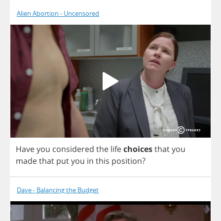
Alien Abortion - Uncensored
Have
you
considered
the
life
choices
that
you
made
that
put
you
in
this
position
?
Dave - Balancing the Budget