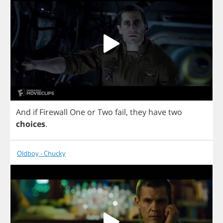
And
if
Firewall
One
or
Two
fail
,
they
have
two
choices
.
Oldboy - Chucky