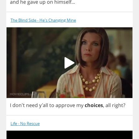
and
he
gave
up
on
himself
...
The Blind Side - He's Changing Mine
I
don't
need
y'all
to
approve
my
choices
,
all
right
?
Life - No Rescue