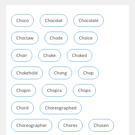
Choco
Chocolat
Chocolate
Choctaw
Chode
Choice
Choir
Choke
Choked
Chokehold
Chong
Chop
Chopin
Chopra
Chops
Chord
Choreographed
Choreographer
Chores
Chosen