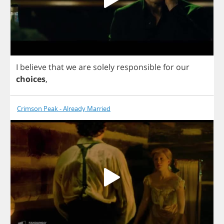
I
believe
that
we
are
solely
responsible
for
our
choices
,
Crimson Peak - Already Married