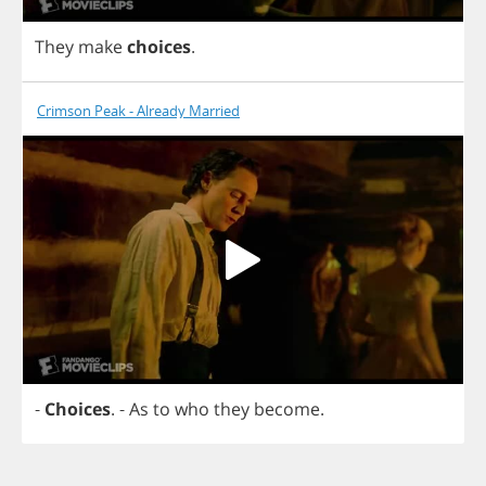
They
make
choices
.
Crimson Peak - Already Married
-
Choices
.
-
As
to
who
they
become
.