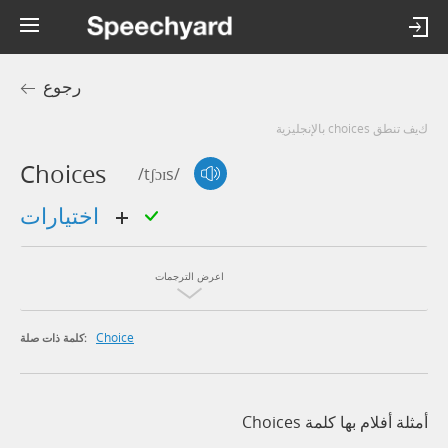
رجوع
كيف تنطق choices بالإنجليزية
Choices
/tʃɔɪs/
اختيارات
اعرض الترجمات
Choice
كلمة ذات صلة:
أمثلة أفلام بها كلمة Choices