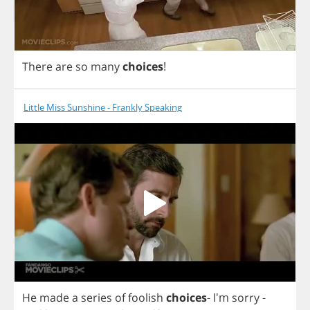
There
are
so
many
choices
!
Little Miss Sunshine - Frankly Speaking
He
made
a
series
of
foolish
choices
-
I'm
sorry
-