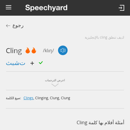
رجوع
كيف تنطق cling بالإنجليزية
Cling
/klɪŋ/
تشبث
اعرض الترجمات
Clings
,
Clinging
,
Clung
,
Clung
صيغ الكلمة:
أمثلة أفلام بها كلمة Cling