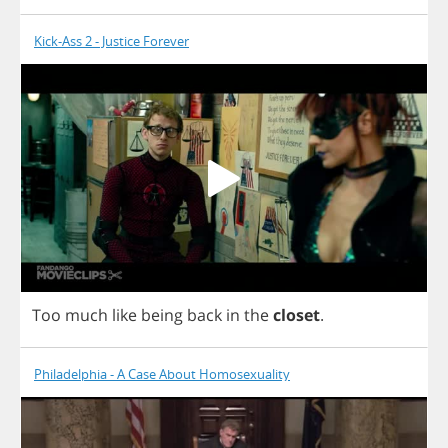
Kick-Ass 2 - Justice Forever
Too
much
like
being
back
in
the
closet
.
Philadelphia - A Case About Homosexuality