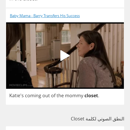
Baby Mama - Barry Transfers His Success
Katie's
coming
out
of
the
mommy
closet
.
النطق الصوتي لكلمة Closet