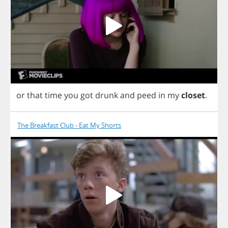
or
that
time
you
got
drunk
and
peed
in
my
closet
.
The Breakfast Club - Eat My Shorts