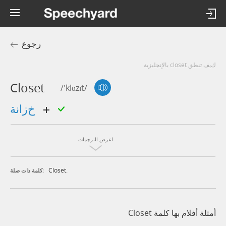
رجوع
كيف تنطق closet بالإنجليزية
Closet
/'klɑzɪt/
خزانة
اعرض الترجمات
Closet.
كلمة ذات صلة:
أمثلة أفلام بها كلمة Closet