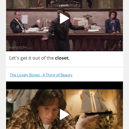
Let's
get
it
out
of
the
closet
,
The Lovely Bones - A Thing of Beauty