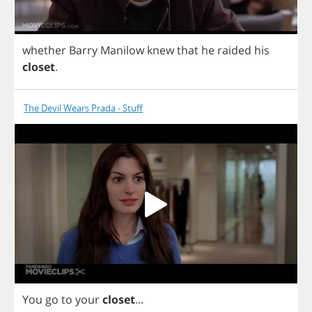
whether
Barry
Manilow
knew
that
he
raided
his
closet
.
The Devil Wears Prada - Stuff
You
go
to
your
closet
...