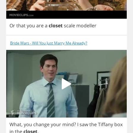
Or
that
you
are
a
closet
scale
modeller
Bride Wars - Will You Just Marry Me Already?
What
,
you
change
your
mind
?
I
saw
the
Tiffany
box
in
the
closet
.