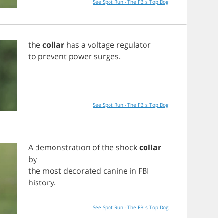
See Spot Run - The FBI's Top Dog
the
collar
has
a
voltage
regulator
to
prevent
power
surges
.
See Spot Run - The FBI's Top Dog
A
demonstration
of
the
shock
collar
by
the
most
decorated
canine
in
FBI
history
.
See Spot Run - The FBI's Top Dog