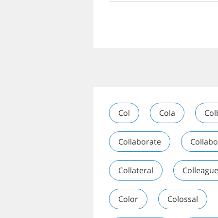
Col
Cola
Col
Collaborate
Collabo
Collateral
Colleagu
Color
Colossal