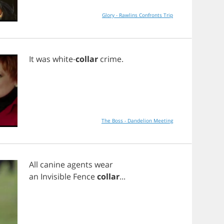
Glory - Rawlins Confronts Trip
It
was
white
-
collar
crime
.
The Boss - Dandelion Meeting
All
canine
agents
wear
an
Invisible
Fence
collar
...