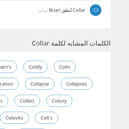
Collar تُنطق Brian
(مذكر)
الكلمات المشابه لكلمة Collar
bert's
Coldly
Colin
ration
Collapse
Collapses
es
Collect
Colony
Colovito
Colt's