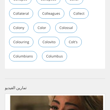
Collateral
Colleagues
Collect
Colony
Color
Colossal
Colouring
Colovito
Colt's
Columbians
Columbus
تمارين الفيديو