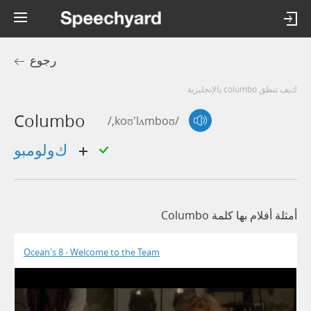
رجوع
كيف تنطق columbo بالإنجليزية
Columbo
/,koʊ'lʌmboʊ/
كولومبو
أمثلة أفلام بها كلمة Columbo
Ocean's 8 - Welcome to the Team