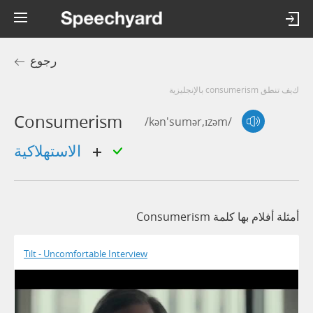
رجوع
كيف تنطق consumerism بالإنجليزية
Consumerism
/kən'sumər,ɪzəm/
الاستهلاكية
أمثلة أفلام بها كلمة Consumerism
Tilt - Uncomfortable Interview