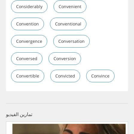
Considerably
Convenient
Convention
Conventional
Convergence
Conversation
Conversed
Conversion
Convertible
Convicted
Convince
تمارين الفيديو