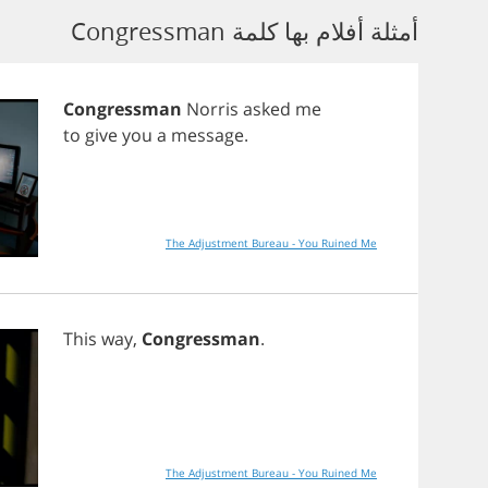
أمثلة أفلام بها كلمة Congressman
Congressman
Norris
asked
me
to
give
you
a
message
.
The Adjustment Bureau - You Ruined Me
This
way
,
Congressman
.
The Adjustment Bureau - You Ruined Me