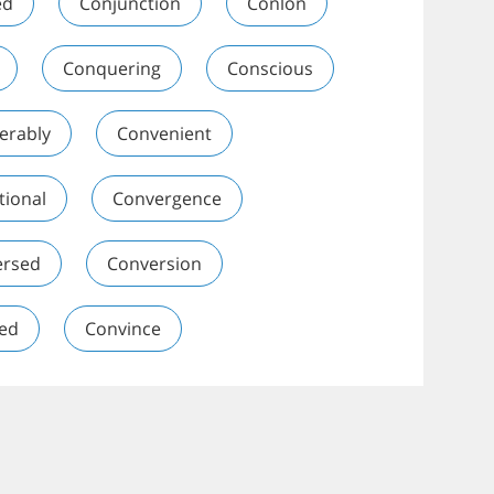
ed
Conjunction
Conlon
Conquering
Conscious
erably
Convenient
tional
Convergence
ersed
Conversion
ted
Convince