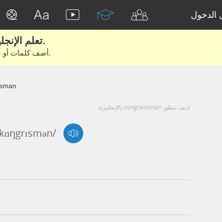
الدخول
تعلم الإنجليزية الحقيقية من الأفلام والكتب.
أضف كلمات أو عبارات للتعلم والتدريب مع متعلمين آخرين.
ssman
كيف تنطق congressman بالإنجليزية
'kɑŋgrɪsmən/