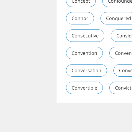
Concept
Confound
Connor
Conquered
Consecutive
Consid
Convention
Conven
Conversation
Conv
Convertible
Convic