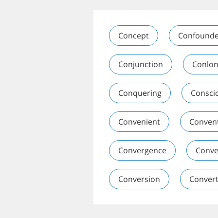
Concept
Confound
Conjunction
Conlo
Conquering
Consci
Convenient
Conven
Convergence
Conve
Conversion
Convert