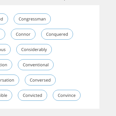
ed
Congressman
n
Connor
Conquered
ous
Considerably
tion
Conventional
rsation
Conversed
ible
Convicted
Convince