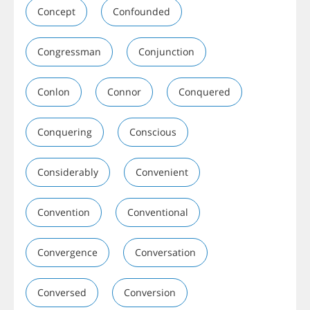
Concept
Confounded
Congressman
Conjunction
Conlon
Connor
Conquered
Conquering
Conscious
Considerably
Convenient
Convention
Conventional
Convergence
Conversation
Conversed
Conversion