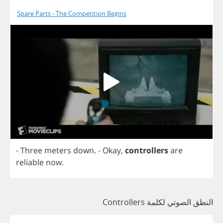
Spare Parts - The Competition Begins
-
Three
meters
down
.
-
Okay
,
controllers
are
reliable
now
.
النطق الصوتي لكلمة Controllers