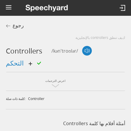
رجوع
كيف تنطق controllers بالإنجليزية
Controllers
/kən'troʊlər/
التحكم
اعرض الترجمات
Controller
كلمة ذات صلة:
أمثلة أفلام بها كلمة Controllers