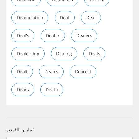
Deaducation
Deaf
Deal
Deal's
Dealer
Dealers
Dealership
Dealing
Deals
Dealt
Dean's
Dearest
Dears
Death
تمارين الفيديو