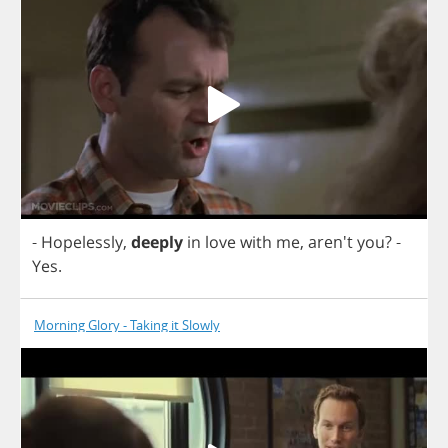
-
Hopelessly
,
deeply
in
love
with
me
, aren't
you
?
-
Yes
.
Morning Glory - Taking it Slowly