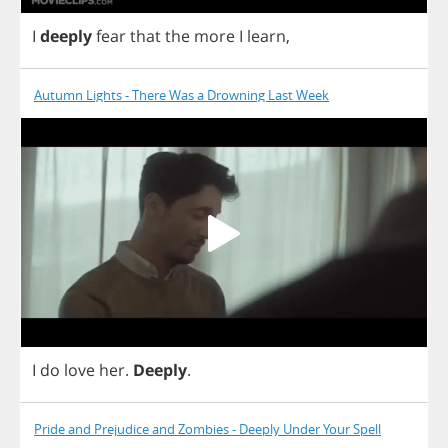
I
deeply
fear
that
the
more
I
learn
,
Autumn Lights - There Was a Drowning Last Week
I
do
love
her
.
Deeply
.
Pride and Prejudice and Zombies - Deeply Under Your Spell