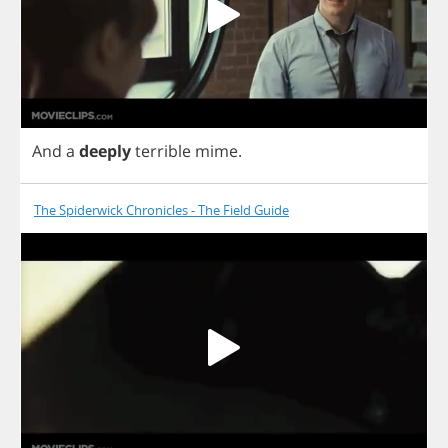
And
a
deeply
terrible
mime
.
The Spiderwick Chronicles - The Field Guide