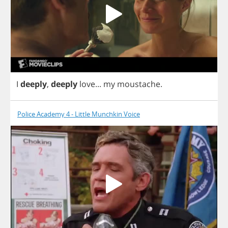
I
deeply
,
deeply
love
...
my
moustache
.
Police Academy 4 - Little Munchkin Voice