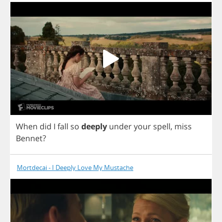
When
did
I
fall
so
deeply
under
your
spell
,
miss
Bennet
?
Mortdecai - I Deeply Love My Mustache