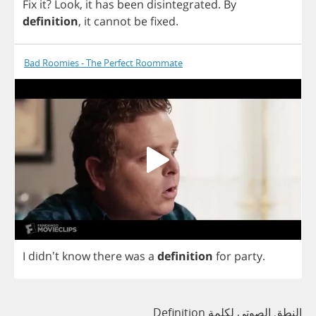
Fix
it
?
Look
,
it
has
been
disintegrated
.
By
definition
,
it
cannot
be
fixed
.
Bad Roomies - The Perfect Roommate
I
didn't
know
there
was
a
definition
for
party
.
النطق الصوتي لكلمة Definition