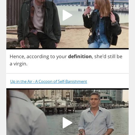
Hence
,
according
to
your
definition
,
she'd
still
be
a
virgin
.
Up in the Air - A Cocoon of Self-Banishment