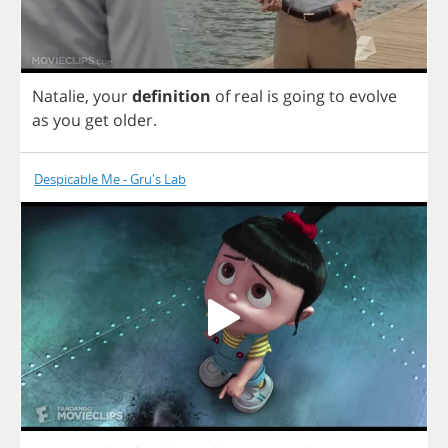
Natalie
,
your
definition
of
real
is
going
to
evolve
as
you
get
older
.
Despicable Me - Gru's Lab