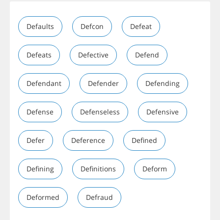
Defaults
Defcon
Defeat
Defeats
Defective
Defend
Defendant
Defender
Defending
Defense
Defenseless
Defensive
Defer
Deference
Defined
Defining
Definitions
Deform
Deformed
Defraud