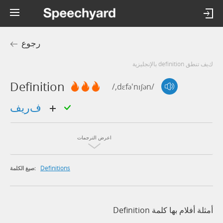
رجوع
كيف تنطق definition بالإنجليزية
Definition
/,dɛfə'nɪʃən/
فريف
اعرض الترجمات
Definitions
صيغ الكلمة:
أمثلة أفلام بها كلمة Definition