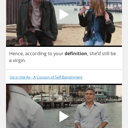
Hence
,
according
to
your
definition
,
she'd
still
be
a
virgin
.
Up in the Air - A Cocoon of Self-Banishment