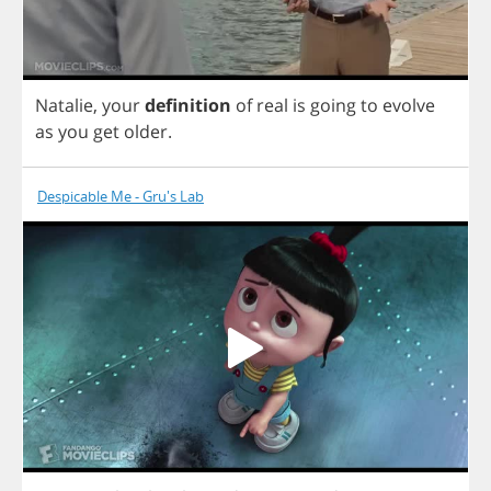
Natalie
,
your
definition
of
real
is
going
to
evolve
as
you
get
older
.
Despicable Me - Gru's Lab