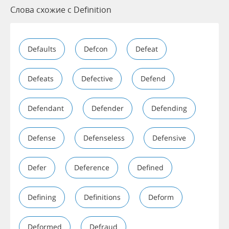
Слова схожие с Definition
Defaults
Defcon
Defeat
Defeats
Defective
Defend
Defendant
Defender
Defending
Defense
Defenseless
Defensive
Defer
Deference
Defined
Defining
Definitions
Deform
Deformed
Defraud