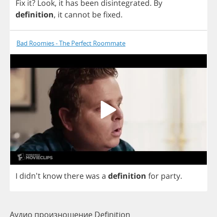
Fix
it
?
Look
,
it
has
been
disintegrated
.
By
definition
,
it
cannot
be
fixed
.
Bad Roomies - The Perfect Roommate
I
didn't
know
there
was
a
definition
for
party
.
Аудио произношение Definition