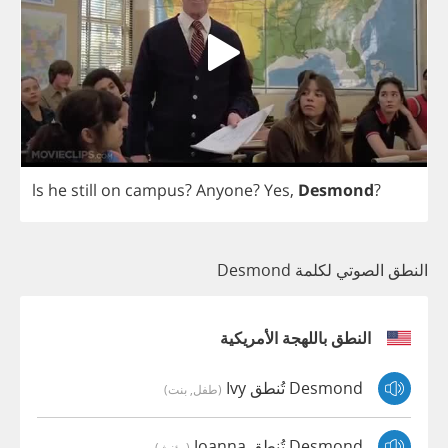
ls
he
still
on
campus
?
Anyone
?
Yes
,
Desmond
?
النطق الصوتي لكلمة Desmond
النطق باللهجة الأمريكية
Desmond تُنطق Ivy
(طفل, بنت)
Desmond تُنطق Joanna
(مؤنث)