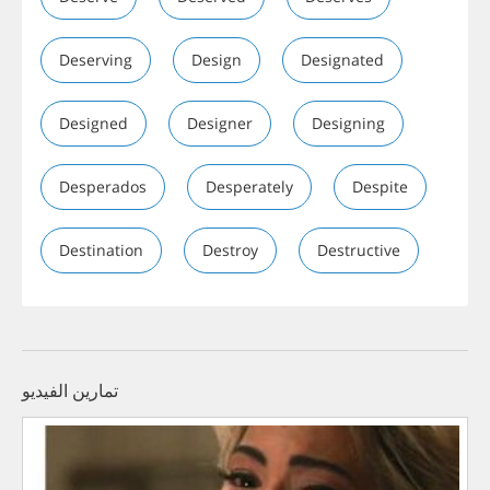
Deserving
Design
Designated
Designed
Designer
Designing
Desperados
Desperately
Despite
Destination
Destroy
Destructive
تمارين الفيديو