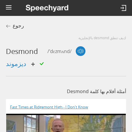
رجوع
كيف تنطق desmond بالإنجليزية
Desmond
/'dɛzmʌnd/
ديزموند
أمثلة أفلام بها كلمة Desmond
Fast Times at Ridgemont High - I Don't Know