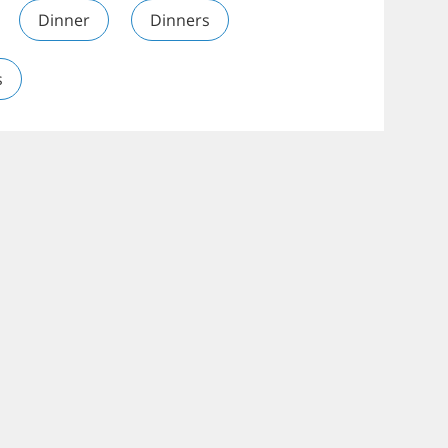
Dinner
Dinners
s