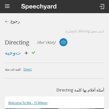
رجوع
كيف تنطق directing بالإنجليزية
Directing
/dɝr'ɛktɪŋ/
توجيه
Direct
كلمة ذات صلة:
أمثلة أفلام بها كلمة Directing
Welcome To Me - 15 Million