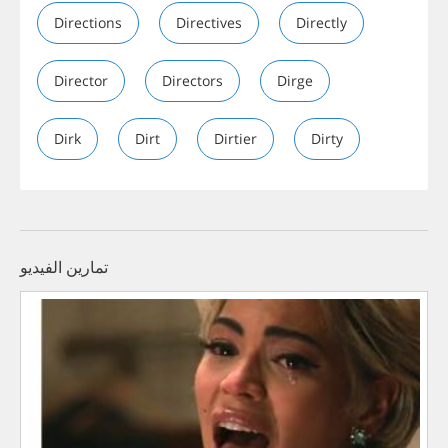
Directions
Directives
Directly
Director
Directors
Dirge
Dirk
Dirt
Dirtier
Dirty
تمارين الفيديو