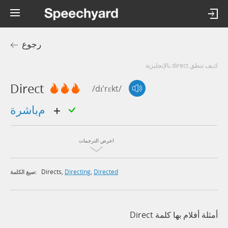
رجوع
كيف تنطق direct بالإنجليزية
Direct
/dɪ'rɛkt/
مباشرة
اعرض الترجمات
Directs
,
Directing
,
Directed
صيغ الكلمة:
أمثلة أفلام بها كلمة Direct