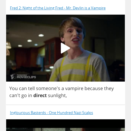
Fred 2: Night of the Living Fred - Mr. Devlin is a Vampire
You
can
tell
someone's
a
vampire
because
they
can't
go
in
direct
sunlight
,
Inglourious Basterds - One Hundred Nazi Scalps