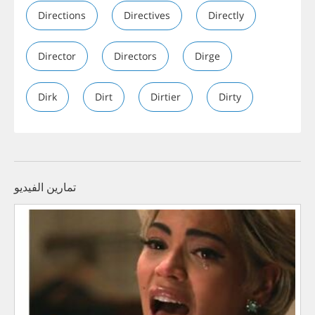
Directions
Directives
Directly
Director
Directors
Dirge
Dirk
Dirt
Dirtier
Dirty
تمارين الفيديو