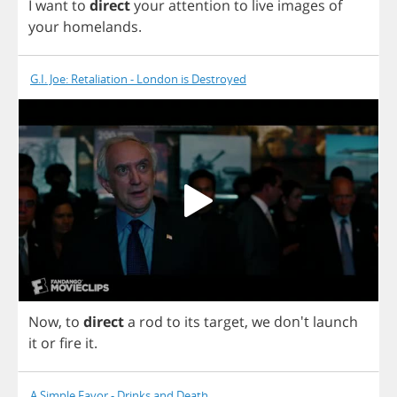
I
want
to
direct
your
attention
to
live
images
of
your
homelands
.
G.I. Joe: Retaliation - London is Destroyed
Now
,
to
direct
a
rod
to
its
target
,
we
don't
launch
it
or
fire
it
.
A Simple Favor - Drinks and Death