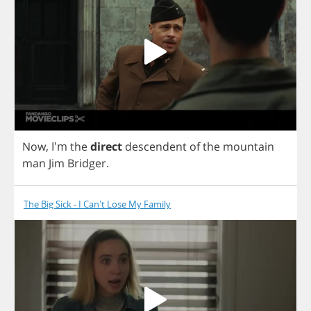
Now
, I'm
the
direct
descendent
of
the
mountain
man
Jim
Bridger
.
The Big Sick - I Can't Lose My Family