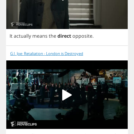
It
actually
means
the
direct
opposite
.
G.I. Joe: Retaliation - London is Destroyed