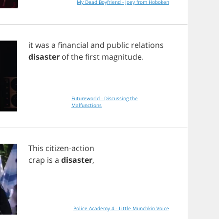
My Dead Boyfriend - Joey from Hoboken
it
was
a
financial
and
public
relations
disaster
of
the
first
magnitude
.
Futureworld - Discussing the
Malfunctions
This
citizen
-
action
crap
is
a
disaster
,
Police Academy 4 - Little Munchkin Voice