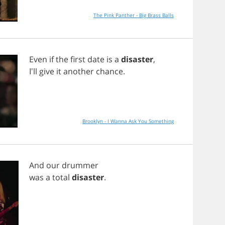
The Pink Panther - Big Brass Balls
Even
if
the
first
date
is
a
disaster
,
I'll
give
it
another
chance
.
Brooklyn - I Wanna Ask You Something
And
our
drummer
was
a
total
disaster
.