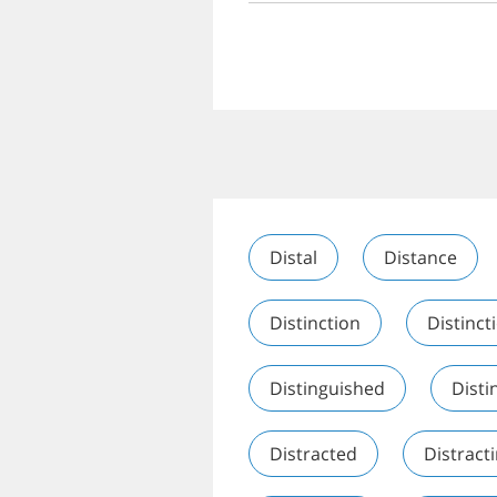
Distal
Distance
Distinction
Distinct
Distinguished
Disti
Distracted
Distract