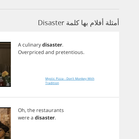
أمثلة أفلام بها كلمة Disaster
A
culinary
disaster
.
Overpriced
and
pretentious
.
Mystic Pizza - Don't Monkey With
Tradition
Oh
,
the
restaurants
were
a
disaster
.