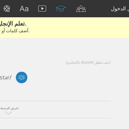
الدخول
تعلم الإنجليزية الحقيقية من الأفلام والكتب.
أضف كلمات أو عبارات للتعلم والتدريب مع متعلمين آخرين.
كيف تنطق disaster بالإنجليزية
stər/
اعرض الترجمات