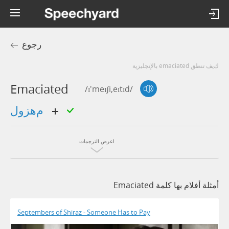
رجوع
كيف تنطق emaciated بالإنجليزية
Emaciated
/ɪ'meɪʃi,eɪtɪd/
مهزول
اعرض الترجمات
أمثلة أفلام بها كلمة Emaciated
Septembers of Shiraz - Someone Has to Pay