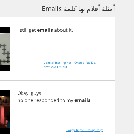
أمثلة أفلام بها كلمة Emails
I
still
get
emails
about
it
.
Central Intelligence - Once a Fat Kid,
Always a Fat Kid
Okay
,
guys
,
no
one
responded
to
my
emails
Rough Night - Doing Drugs