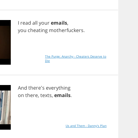
I
read
all
your
emails
,
you
cheating
motherfuckers
.
The Purge: Anarchy - Cheaters Deserve to
Die
And
there's
everything
on
there
,
texts
,
emails
.
Us and Them - Danny's Plan