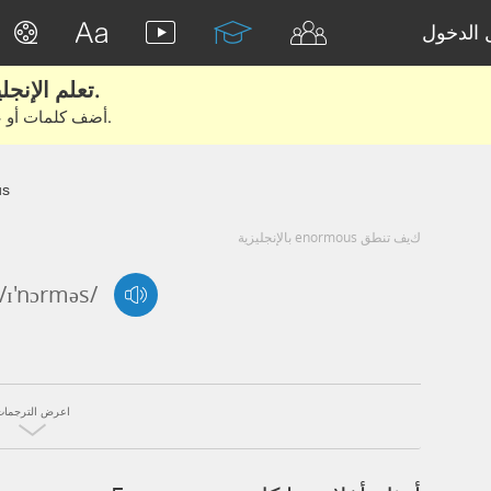
الدخول
تعلم الإنجليزية الحقيقية من الأفلام والكتب.
أضف كلمات أو عبارات للتعلم والتدريب مع متعلمين آخرين.
us
كيف تنطق enormous بالإنجليزية
/ɪ'nɔrməs/
اعرض الترجمات