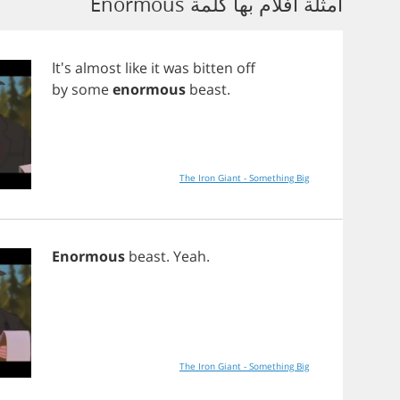
أمثلة أفلام بها كلمة Enormous
It's
almost
like
it
was
bitten
off
by
some
enormous
beast
.
The Iron Giant - Something Big
Enormous
beast
.
Yeah
.
The Iron Giant - Something Big