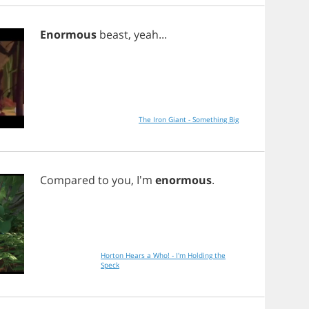
Enormous
beast
,
yeah
...
The Iron Giant - Something Big
Compared
to
you
, I'm
enormous
.
Horton Hears a Who! - I'm Holding the
Speck