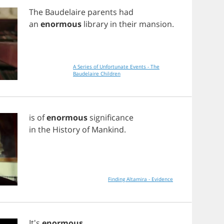
The
Baudelaire
parents
had
an
enormous
library
in
their
mansion
.
A Series of Unfortunate Events - The
Baudelaire Children
is
of
enormous
significance
in
the
History
of
Mankind
.
Finding Altamira - Evidence
It's
enormous
.