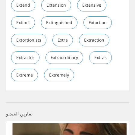
Extend
Extension
Extensive
Extinct
Extinguished
Extortion
Extortionists
Extra
Extraction
Extractor
Extraordinary
Extras
Extreme
Extremely
تمارين الفيديو