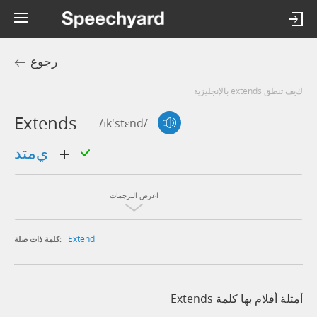
رجوع
كيف تنطق extends بالإنجليزية
Extends
/ɪk'stɛnd/
يمتد
اعرض الترجمات
Extend
كلمة ذات صلة:
أمثلة أفلام بها كلمة Extends