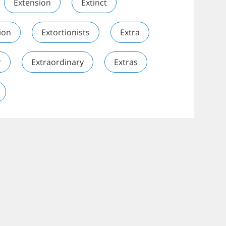
Extension
Extinct
ion
Extortionists
Extra
r
Extraordinary
Extras