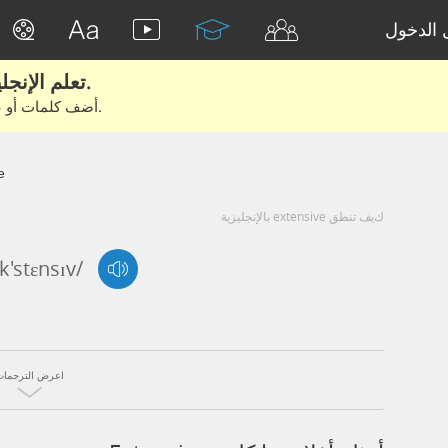
الدخول
تعلم الإنجليزية الحقيقية من الأفلام والكتب.
أضف كلمات أو عبارات للتعلم والتدريب مع متعلمين آخرين.
e
كيف تنطق extensive بالإنجليزية
ɪk'stɛnsɪv/
اعرض الترجمات