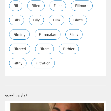
Fill
Filled
Fillet
Fillmore
Fills
Filly
Film
Film's
Filming
Filmmaker
Films
Filtered
Filters
Filthier
Filthy
Filtration
تمارين الفيديو