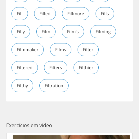
Fill
Filled
Fillmore
Fills
Filly
Film
Film's
Filming
Filmmaker
Films
Filter
Filtered
Filters
Filthier
Filthy
Filtration
Exercícios em vídeo