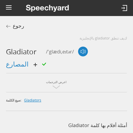
رجوع
كيف تنطق gladiator بالإنجليزية
Gladiator
/'glædi,eɪtər/
المصارع
اعرض الترجمات
Gladiators
صيغ الكلمة:
أمثلة أفلام بها كلمة Gladiator