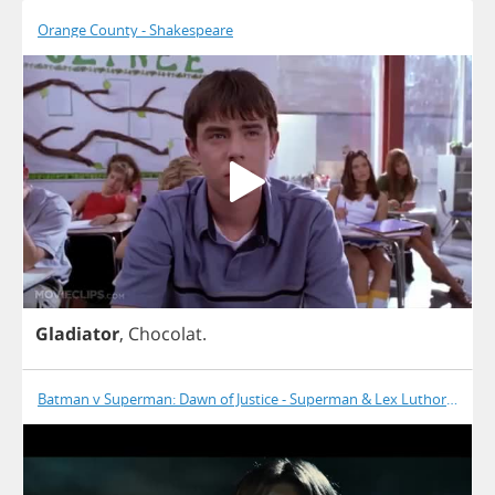
Orange County - Shakespeare
Gladiator
,
Chocolat
.
Batman v Superman: Dawn of Justice - Superman & Lex Luthor at Lex