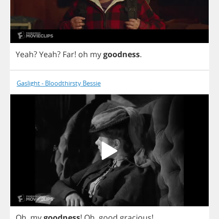
Yeah
?
Yeah
?
Far
!
oh
my
goodness
.
Gaslight - Bloodthirsty Bessie
Oh
,
my
goodness
!
Oh
,
good
gracious
!