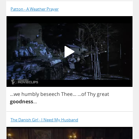
Patton - A Weather Prayer
...
we
humbly
beseech
Thee
...
...
of
Thy
great
goodness
...
The Danish Girl - I Need My Husband