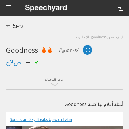
رجوع
كيف تنطق goodness بالإنجليزية
Goodness
/'ɡʊdnɛs/
صلاح
اعرض الترجمات
أمثلة أفلام بها كلمة Goodness
Superstar - Sky Breaks Up with Evian