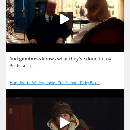
And
goodness
knows
what
they've
done
to
my
Birds
script
.
Hunt for the Wilderpeople - The Famous Ricky Baker