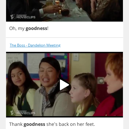
Oh
,
my
goodness
!
The Boss - Dandelion Meeting
Thank
goodness
she's
back
on
her
feet
.