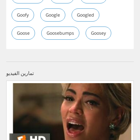
Goofy
Google
Googled
Goose
Goosebumps
Goosey
تمارين الفيديو