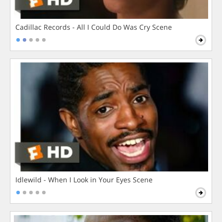
Cadillac Records - All I Could Do Was Cry Scene
Idlewild - When I Look in Your Eyes Scene