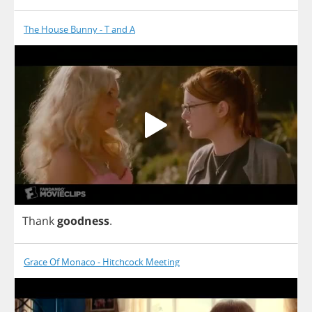
The House Bunny - T and A
Thank
goodness
.
Grace Of Monaco - Hitchcock Meeting