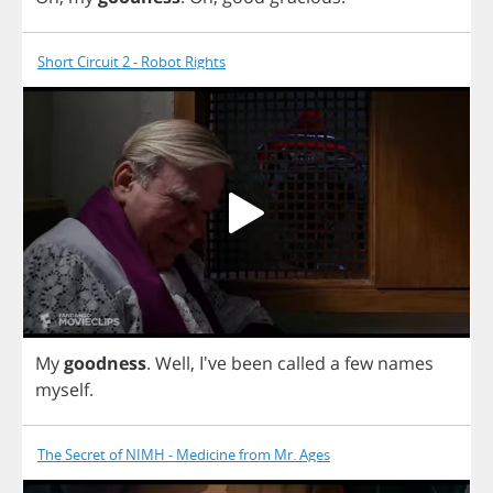
Short Circuit 2 - Robot Rights
My
goodness
.
Well
, I've
been
called
a
few
names
myself
.
The Secret of NIMH - Medicine from Mr. Ages