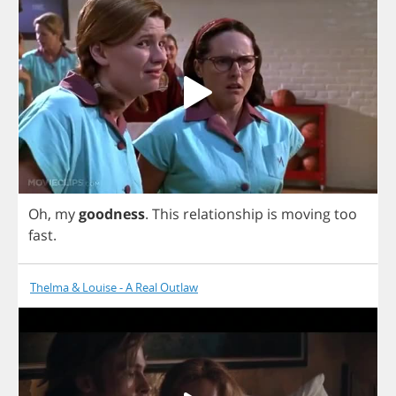
Oh
,
my
goodness
.
This
relationship
is
moving
too
fast
.
Thelma & Louise - A Real Outlaw