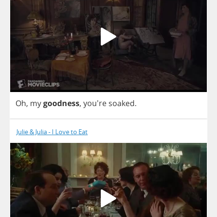
Oh
,
my
goodness
, you're
soaked
.
Julie & Julia - I Love to Eat