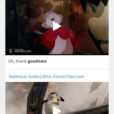
Oh
,
thank
goodness
Madagascar: Escape 2 Africa - Penguin Plane Crash