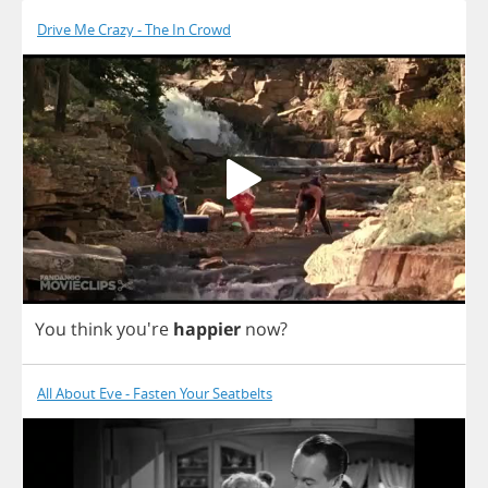
Drive Me Crazy - The In Crowd
You
think
you're
happier
now
?
All About Eve - Fasten Your Seatbelts