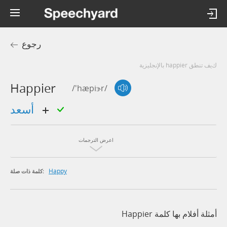
رجوع
كيف تنطق happier بالإنجليزية
Happier
/'hæpiɝr/
أسعد
اعرض الترجمات
Happy
كلمة ذات صلة:
أمثلة أفلام بها كلمة Happier