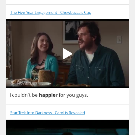
The Five-Year Engagement - Chewbacca's Cup
I
couldn't
be
happier
for
you
guys
.
Star Trek Into Darkness - Carol is Revealed