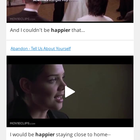
And
I
couldn't
be
happier
that
...
Abandon - Tell Us About Yourself
I
would
be
happier
staying
close
to
home
--