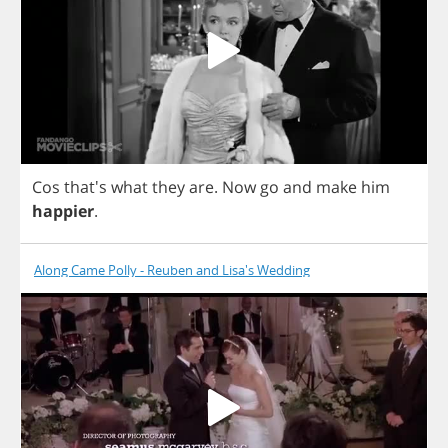
Cos
that's
what
they
are
.
Now
go
and
make
him
happier
.
Along Came Polly - Reuben and Lisa's Wedding