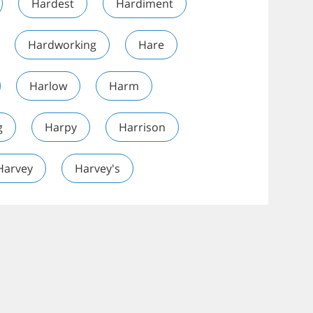
Hardest
Hardiment
Hardworking
Hare
Harlow
Harm
g
Harpy
Harrison
Harvey
Harvey's