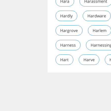
Hara
Harassment
Hardly
Hardware
Hargrove
Harlem
Harness
Harnessin
Hart
Harve