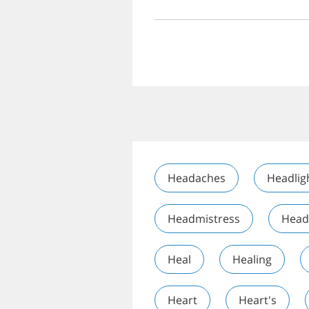
Headaches
Headlig
Headmistress
Head
Heal
Healing
Heart
Heart's