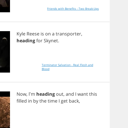
Friends with Benefits - Two Break-Ups
Kyle
Reese
is
on
a
transporter
,
heading
for
Skynet
.
Terminator Salvation - Real Flesh and
Blood
Now
, I'm
heading
out
,
and
I
want
this
filled
in
by
the
time
I
get
back
,