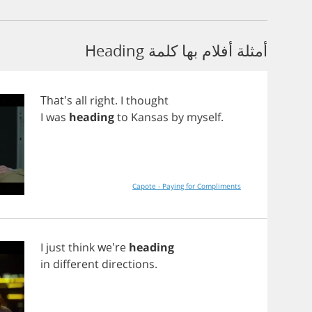
أمثلة أفلام بها كلمة Heading
That's
all
right
.
I
thought
I
was
heading
to
Kansas
by
myself
.
Capote - Paying for Compliments
I
just
think
we're
heading
in
different
directions
.