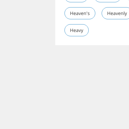
Heaven's
Heavenly
Heavy