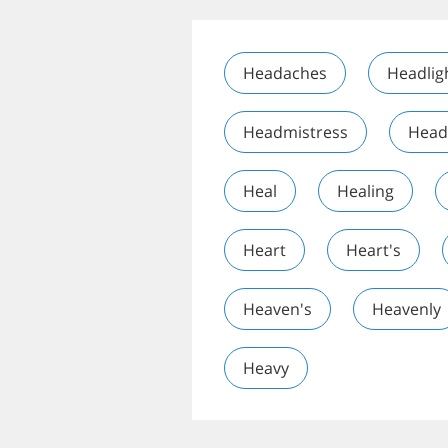
Headaches
Headlig
Headmistress
Head
Heal
Healing
Heart
Heart's
Heaven's
Heavenly
Heavy