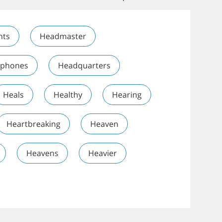
hts
Headmaster
phones
Headquarters
Heals
Healthy
Hearing
Heartbreaking
Heaven
Heavens
Heavier