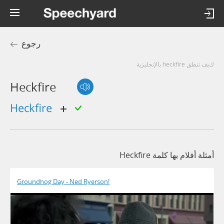
رجوع
كيف تنطق heckfire بالإنجليزية
Heckfire
heckfire
أمثلة أفلام بها كلمة Heckfire
Groundhog Day - Ned Ryerson!