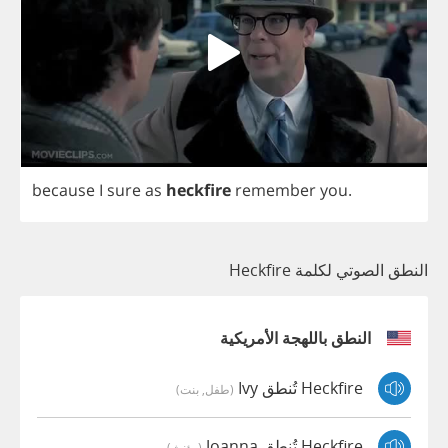
because
I
sure
as
heckfire
remember
you
.
النطق الصوتي لكلمة Heckfire
النطق باللهجة الأمريكية
Heckfire تُنطق Ivy
(طفل, بنت)
Heckfire تُنطق Joanna
(مؤنث)