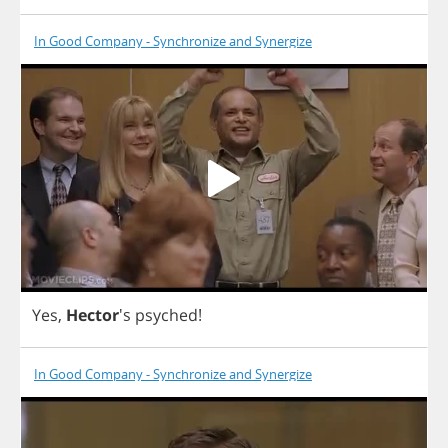
In Good Company - Synchronize and Synergize
Yes
,
Hector
's
psyched
!
In Good Company - Synchronize and Synergize