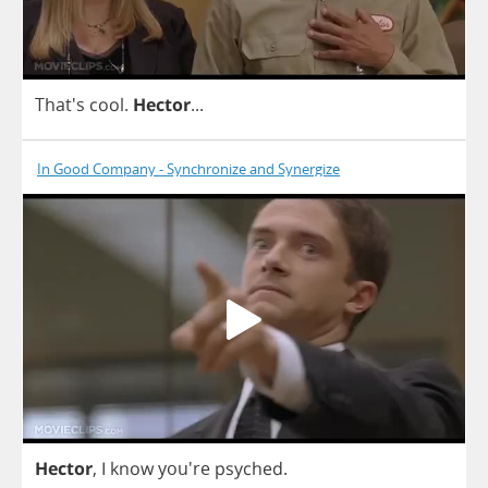
That's
cool
.
Hector
...
In Good Company - Synchronize and Synergize
Hector
,
I
know
you're
psyched
.