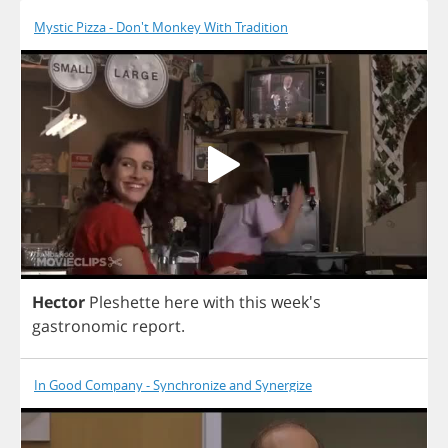
Mystic Pizza - Don't Monkey With Tradition
Hector
Pleshette
here
with
this
week's
gastronomic
report
.
In Good Company - Synchronize and Synergize