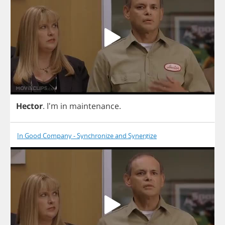
Hector
.
I'm
in
maintenance
.
In Good Company - Synchronize and Synergize