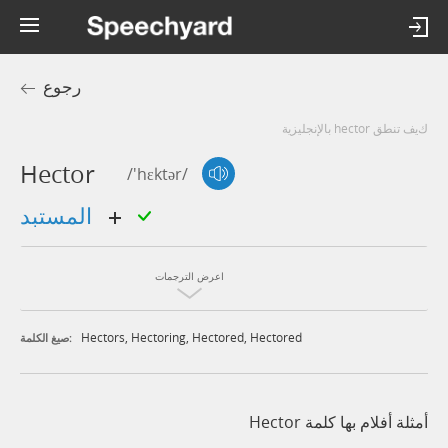
رجوع
كيف تنطق hector بالإنجليزية
Hector
/'hɛktər/
المستبد
اعرض الترجمات
Hectors
,
Hectoring
,
Hectored
,
Hectored
صيغ الكلمة:
أمثلة أفلام بها كلمة Hector