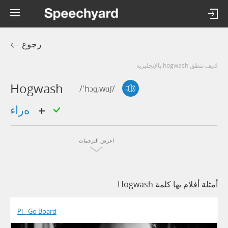
رجوع
كيف تنطق hogwash بالإنجليزية
Hogwash
/'hɔɡ,wɑʃ/
هراء
اعرض الترجمات
أمثلة أفلام بها كلمة Hogwash
Pi - Go Board